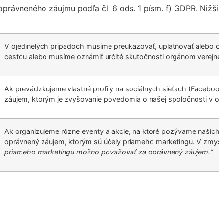
právneného záujmu podľa čl. 6 ods. 1 písm. f) GDPR. Nižšie
V ojedinelých prípadoch musíme preukazovať, uplatňovať alebo
cestou alebo musíme oznámiť určité skutočnosti orgánom verejn
Ak prevádzkujeme vlastné profily na sociálnych sieťach (Facebo
záujem, ktorým je zvyšovanie povedomia o našej spoločnosti v on
Ak organizujeme rôzne eventy a akcie, na ktoré pozývame našic
oprávnený záujem, ktorým sú účely priameho marketingu. V zmys
priameho marketingu možno považovať za oprávnený záujem.“