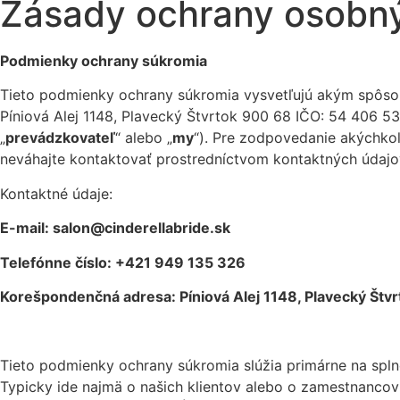
Zásady ochrany osobn
Podmienky ochrany súkromia
Tieto podmienky ochrany súkromia vysvetľujú akým spôsob
Píniová Alej 1148, Plavecký Štvrtok 900 68 IČO: 54 406 536
„
prevádzkovateľ
“ alebo „
my
“). Pre zodpovedanie akýchkoľ
neváhajte kontaktovať prostredníctvom kontaktných údajo
Kontaktné údaje:
E-mail:
salon@cinderellabride.sk
Telefónne číslo:
+421 949 135 326
Korešpondenčná adresa:
Píniová Alej 1148, Plavecký Štv
Tieto podmienky ochrany súkromia slúžia primárne na spl
Typicky ide najmä o našich klientov alebo o zamestnancov