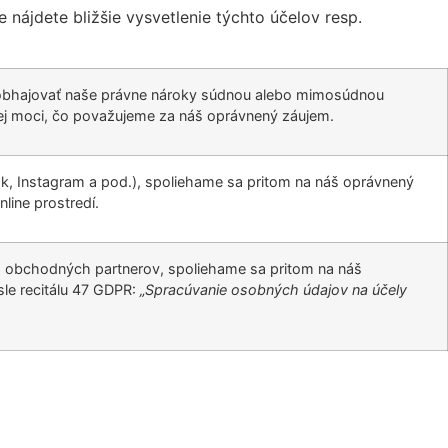
 nájdete bližšie vysvetlenie týchto účelov resp.
 obhajovať naše právne nároky súdnou alebo mimosúdnou
ej moci, čo považujeme za náš oprávnený záujem.
ok, Instagram a pod.), spoliehame sa pritom na náš oprávnený
line prostredí.
h obchodných partnerov, spoliehame sa pritom na náš
le recitálu 47 GDPR:
„Spracúvanie osobných údajov na účely