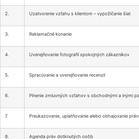
2.
Uzatvorenie vzťahu s klientom – vypožičanie šiat
3.
Reklamačné konanie
4.
Uverejňovanie fotografií spokojných zákazníkov
5.
Spracúvanie a uverejňovanie recenzií
6.
Plnenie zmluvných vzťahov s obchodnými a inými pa
7.
Preukazovanie, uplatňovanie alebo obhajovanie prá
8.
Agenda práv dotknutých osôb