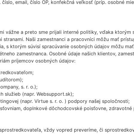
. číslo, email, číslo OP, konfekčná veľkosť (príp. osobné m
 vážne a preto sme prijali interné politiky, vďaka ktorým
mi stranami. Naši zamestnanci a pracovníci môžu mať prís
ia, s ktorým súvisí spracúvanie osobných údajov môžu mať 
étneho zamestnanca. Osobné údaje našich klientov, zames
riám príjemcov osobných údajov:
tredkovateľom;
udítorom);
pany, s. r. o.);
 služieb (napr. Websupport.sk);
ngovej (napr. Virtue s. r. o. ) podpory našej spoločnosti;
sťovniam, doplnkové dôchodcovské poisťovne, zdravotné po
sprostredkovateľa, vždy vopred preveríme, či sprostredko