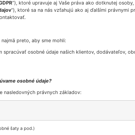
GDPR
”), ktoré upravuje aj Vaše práva ako dotknutej osoby
dajov
“), ktoré sa na nás vzťahujú ako aj ďalšími právnymi 
ontaktovať.
 najmä preto, aby sme mohli:
m spracúvať osobné údaje našich klientov, dodávateľov, o
acúvame osobné údaje?
e nasledovných právnych základov:
obné šaty a pod.)