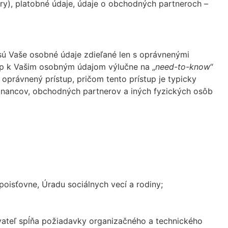
iery), platobné údaje, údaje o obchodných partneroch –
 sú Vaše osobné údaje zdieľané len s oprávnenými
tup k Vašim osobným údajom výlučne na „
need-to-know
“
oprávnený prístup, pričom tento prístup je typicky
tnancov, obchodných partnerov a iných fyzických osôb
isťovne, Úradu sociálnych vecí a rodiny;
vateľ spĺňa požiadavky organizačného a technického