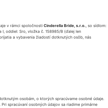
je v rámci spoločnosti
Cinderella Bride, s.r.o.
, so sídlom:
I, oddiel: Sro, vložka č. 158985/B (ďalej len
ijatia a vybavenia žiadostí dotknutých osôb, nás
i dotknutým osobám, o ktorých spracúvame osobné údaje.
 Pri spracúvaní osobných údajov sa riadime primárne