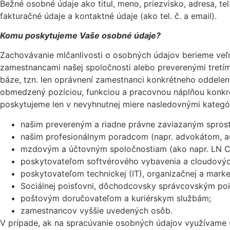
Bežné osobné údaje ako titul, meno, priezvisko, adresa, tel
fakturačné údaje a kontaktné údaje (ako tel. č. a email).
Komu poskytujeme Vaše osobné údaje?
Zachovávanie mlčanlivosti o osobných údajov berieme veľmi
zamestnancami našej spoločnosti alebo preverenými tretí
báze, tzn. len oprávnení zamestnanci konkrétneho oddelen
obmedzený pozíciou, funkciou a pracovnou náplňou konkr
poskytujeme len v nevyhnutnej miere nasledovnými kategó
našim prevereným a riadne právne zaviazaným spros
našim profesionálnym poradcom (napr. advokátom, a
mzdovým a účtovným spoločnostiam (ako napr. LN Com
poskytovateľom softvérového vybavenia a cloudových
poskytovateľom technickej (IT), organizačnej a marketi
Sociálnej poisťovni, dôchodcovsky správcovským poi
poštovým doručovateľom a kuriérskym službám;
zamestnancov vyššie uvedených osôb.
V prípade, ak na spracúvanie osobných údajov využívame 