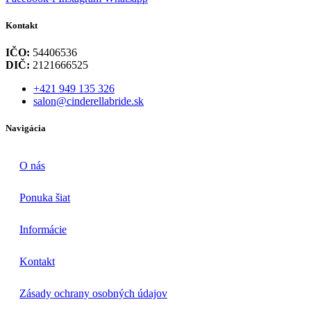
Kontakt
IČO:
54406536
DIČ:
2121666525
+421 949 135 326
salon@cinderellabride.sk
Navigácia
O nás
Ponuka šiat
Informácie
Kontakt
Zásady ochrany osobných údajov