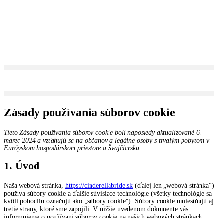
Preskočiť
na
obsah
Zásady používania súborov cookie
Tieto Zásady používania súborov cookie boli naposledy aktualizované 6.
marec 2024 a vzťahujú sa na občanov a legálne osoby s trvalým pobytom v
Európskom hospodárskom priestore a Švajčiarsku.
1. Úvod
Naša webová stránka,
https://cinderellabride.sk
(ďalej len „webová stránka“)
používa súbory cookie a ďalšie súvisiace technológie (všetky technológie sa
kvôli pohodliu označujú ako „súbory cookie“). Súbory cookie umiestňujú aj
tretie strany, ktoré sme zapojili. V nižšie uvedenom dokumente vás
informujeme o používaní súborov cookie na našich webových stránkach.