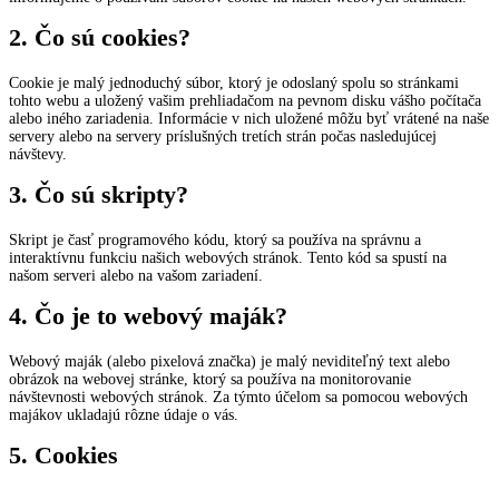
2. Čo sú cookies?
Cookie je malý jednoduchý súbor, ktorý je odoslaný spolu so stránkami
tohto webu a uložený vašim prehliadačom na pevnom disku vášho počítača
alebo iného zariadenia. Informácie v nich uložené môžu byť vrátené na naše
servery alebo na servery príslušných tretích strán počas nasledujúcej
návštevy.
3. Čo sú skripty?
Skript je časť programového kódu, ktorý sa používa na správnu a
interaktívnu funkciu našich webových stránok. Tento kód sa spustí na
našom serveri alebo na vašom zariadení.
4. Čo je to webový maják?
Webový maják (alebo pixelová značka) je malý neviditeľný text alebo
obrázok na webovej stránke, ktorý sa používa na monitorovanie
návštevnosti webových stránok. Za týmto účelom sa pomocou webových
majákov ukladajú rôzne údaje o vás.
5. Cookies