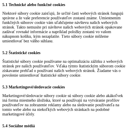
5.1 Technické alebo funkčné cookies
Niektoré súbory cookie zaisťujú, že určité časti webových stránok fungujú
správne a že vaše preferencie používateľov zostanú známe. Umiestnením
funkčných súborov cookie vám uľahčujeme návštevu našich webových
stránok. Takto nemusíte pri návšteve našich webových stránok opakovane
zadávať rovnaké informácie a napríklad položky zostanú vo vašom
nákupnom košíku, kým nezaplatíte. Tieto súbory cookie môžeme
umiestňovať bez vášho súhlasu.
5.2 Štatistické cookies
Štatistické súbory cookie používame na optimalizáciu zážitku z webových
stránok pre našich používateľov. Vďaka týmto štatistickým súborom cookie
získavame prehľad o používaní našich webových stránok. Žiadame vás o
povolenie umiestňovať štatistické súbory cookie.
5.3 Marketingové/sledovacie cookies
Marketingové/sledovacie súbory cookie sú súbory cookie alebo akákoľvek
iná forma miestneho úložiska, ktoré sa používajú na vytváranie profilov
používateľov na zobrazenie reklamy alebo na sledovanie používateľa na
tomto webe alebo na niekoľkých webových stránkach na podobné
marketingové účely.
5.4 Sociálne médiá