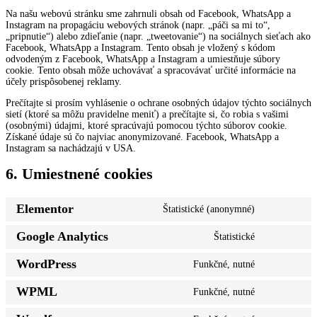
Na našu webovú stránku sme zahrnuli obsah od Facebook, WhatsApp a
Instagram na propagáciu webových stránok (napr. „páči sa mi to“,
„pripnutie“) alebo zdieľanie (napr. „tweetovanie“) na sociálnych sieťach ako
Facebook, WhatsApp a Instagram. Tento obsah je vložený s kódom
odvodeným z Facebook, WhatsApp a Instagram a umiestňuje súbory
cookie. Tento obsah môže uchovávať a spracovávať určité informácie na
účely prispôsobenej reklamy.
Prečítajte si prosím vyhlásenie o ochrane osobných údajov týchto sociálnych
sietí (ktoré sa môžu pravidelne meniť) a prečítajte si, čo robia s vašimi
(osobnými) údajmi, ktoré spracúvajú pomocou týchto súborov cookie.
Získané údaje sú čo najviac anonymizované. Facebook, WhatsApp a
Instagram sa nachádzajú v USA.
6. Umiestnené cookies
Elementor
Štatistické (anonymné)
Consent
to
Google Analytics
Štatistické
service
Consent
elementor
to
WordPress
Funkčné, nutné
service
Consent
google-
to
analytics
WPML
Funkčné, nutné
service
Consent
wordpress
to