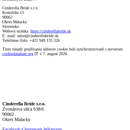
Cinderella Bride s.r.o.
Kostolište 13
90062
Okres Malacky
Slovensko
Webová stránka:
https://cinderellabride.sk
E -mail:
salon@
cinderellabride.sk
Telefónne číslo: +421 949 135 326
Tieto zásady používania súborov cookie boli synchronizované s serverom
cookiedatabase.org
v 7. august 2026.
Cinderella Bride s.r.o.
Zvonárova ulica 638/6
90062
Okres Malacky
Facebook-f
Instagram
Whatsapp