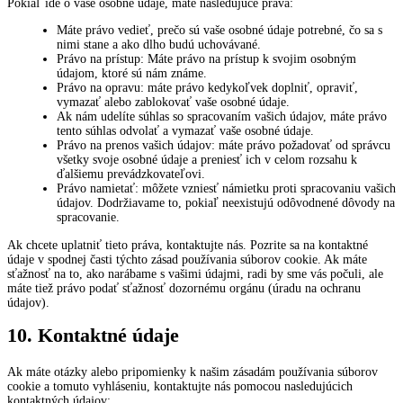
Pokiaľ ide o vaše osobné údaje, máte nasledujúce práva:
Máte právo vedieť, prečo sú vaše osobné údaje potrebné, čo sa s
nimi stane a ako dlho budú uchovávané.
Právo na prístup: Máte právo na prístup k svojim osobným
údajom, ktoré sú nám známe.
Právo na opravu: máte právo kedykoľvek doplniť, opraviť,
vymazať alebo zablokovať vaše osobné údaje.
Ak nám udelíte súhlas so spracovaním vašich údajov, máte právo
tento súhlas odvolať a vymazať vaše osobné údaje.
Právo na prenos vašich údajov: máte právo požadovať od správcu
všetky svoje osobné údaje a preniesť ich v celom rozsahu k
ďalšiemu prevádzkovateľovi.
Právo namietať: môžete vzniesť námietku proti spracovaniu vašich
údajov. Dodržiavame to, pokiaľ neexistujú odôvodnené dôvody na
spracovanie.
Ak chcete uplatniť tieto práva, kontaktujte nás. Pozrite sa na kontaktné
údaje v spodnej časti týchto zásad používania súborov cookie. Ak máte
sťažnosť na to, ako narábame s vašimi údajmi, radi by sme vás počuli, ale
máte tiež právo podať sťažnosť dozornému orgánu (úradu na ochranu
údajov).
10. Kontaktné údaje
Ak máte otázky alebo pripomienky k našim zásadám používania súborov
cookie a tomuto vyhláseniu, kontaktujte nás pomocou nasledujúcich
kontaktných údajov: