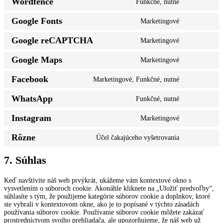
Wordfence
Funkčné, nutné
service
Consent
wpml
to
Google Fonts
Marketingové
service
Consent
wordfence
to
Google reCAPTCHA
Marketingové
service
Consent
google-
to
fonts
Google Maps
Marketingové
service
Consent
google-
to
recaptcha
Facebook
Marketingové, Funkčné, nutné
service
Consent
google-
to
maps
WhatsApp
Funkčné, nutné
service
Consent
facebook
to
Instagram
Marketingové
service
Consent
whatsapp
to
Rôzne
Účel čakajúceho vyšetrovania
service
Consent
instagram
to
7. Súhlas
service
rôzne
Keď navštívite náš web prvýkrát, ukážeme vám kontextové okno s
vysvetlením o súboroch cookie. Akonáhle kliknete na „Uložiť predvoľby“,
súhlasíte s tým, že použijeme kategórie súborov cookie a doplnkov, ktoré
ste vybrali v kontextovom okne, ako je to popísané v týchto zásadách
používania súborov cookie. Používanie súborov cookie môžete zakázať
prostredníctvom svojho prehliadača, ale upozorňujeme, že náš web už