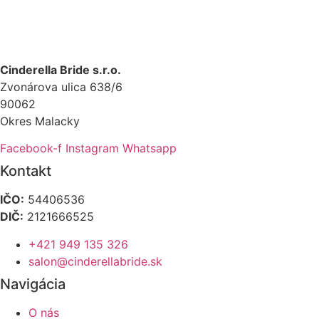
Cinderella Bride s.r.o.
Zvonárova ulica 638/6
90062
Okres Malacky
Facebook-f
Instagram
Whatsapp
Kontakt
IČO:
54406536
DIČ:
2121666525
+421 949 135 326
salon@cinderellabride.sk
Navigácia
O nás